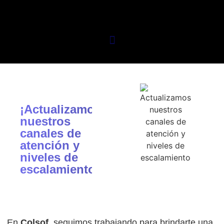
¡Actualizamos
nuestros
canales de
atención y
niveles de
escalamiento!
En
Colsof
, seguimos trabajando para brindarte una