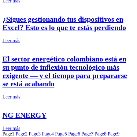
Leer más
¿Sigues gestionando tus dispositivos en
Excel? Esto es lo que te estás perdiendo
Leer más
El sector energético colombiano está en
su punto de inflexión tecnológico más
exigente — y el tiempo para prepararse
se está acabando
Leer más
NG ENERGY
Leer más
Page
1
Page
2
Page
3
Page
4
Page
5
Page
6
Page
7
Page
8
Page
9