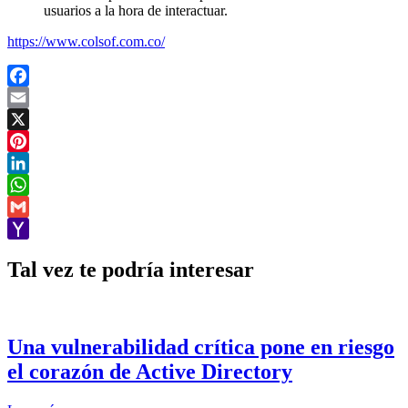
usuarios a la hora de interactuar.
https://www.colsof.com.co/
Facebook
Email
X
Pinterest
LinkedIn
WhatsApp
Gmail
Yahoo
Tal vez te podría interesar
Mail
Una vulnerabilidad crítica pone en riesgo
el corazón de Active Directory