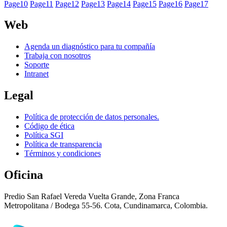
Page
10
Page
11
Page
12
Page
13
Page
14
Page
15
Page
16
Page
17
Web
Agenda un diagnóstico para tu compañía
Trabaja con nosotros
Soporte
Intranet
Legal
Política de protección de datos personales.
Código de ética
Política SGI
Política de transparencia
Términos y condiciones
Oficina
Predio San Rafael Vereda Vuelta Grande, Zona Franca
Metropolitana / Bodega 55-56. Cota, Cundinamarca, Colombia.