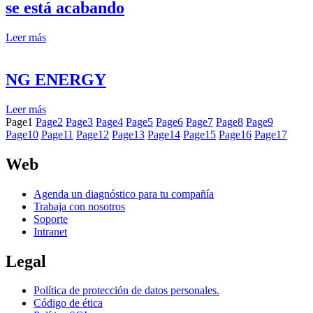
se está acabando
Leer más
NG ENERGY
Leer más
Page
1
Page
2
Page
3
Page
4
Page
5
Page
6
Page
7
Page
8
Page
9
Page
10
Page
11
Page
12
Page
13
Page
14
Page
15
Page
16
Page
17
Web
Agenda un diagnóstico para tu compañía
Trabaja con nosotros
Soporte
Intranet
Legal
Política de protección de datos personales.
Código de ética