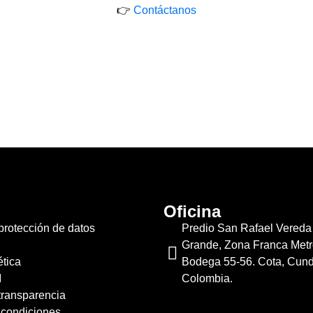
👉
Contáctanos
Oficina
 protección de datos
Predio San Rafael Vereda
.
Grande, Zona Franca Metro
tica
Bodega 55-56. Cota, Cun
I
Colombia.
 transparencia
 condiciones