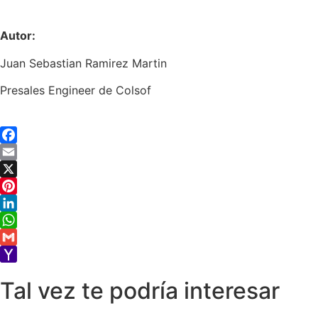
Autor:
Juan Sebastian Ramirez Martin
Presales Engineer de Colsof
Facebook
Email
X
Pinterest
LinkedIn
WhatsApp
Gmail
Yahoo
Tal vez te podría interesar
Mail