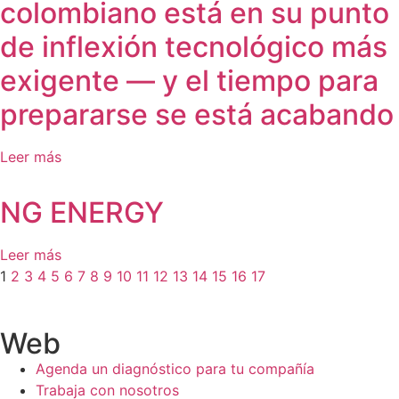
colombiano está en su punto
de inflexión tecnológico más
exigente — y el tiempo para
prepararse se está acabando
Leer más
NG ENERGY
Leer más
1
2
3
4
5
6
7
8
9
10
11
12
13
14
15
16
17
Web
Agenda un diagnóstico para tu compañía
Trabaja con nosotros