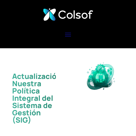
Actualización:
Nuestra
Política
Integral del
Sistema de
Gestión
(SIG)