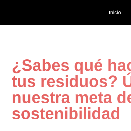
Inicio
¿Sabes qué ha
tus residuos? 
nuestra meta d
sostenibilidad