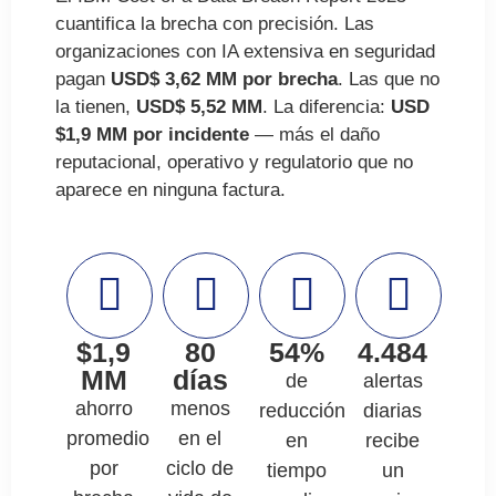
cuantifica la brecha con precisión. Las
organizaciones con IA extensiva en seguridad
pagan
USD$ 3,62 MM por brecha
. Las que no
la tienen,
USD$
5,52 MM
. La diferencia:
USD
$
1,9 MM por incidente
— más el daño
reputacional, operativo y regulatorio que no
aparece en ninguna factura.
$1,9
80
54%
4.484
MM
días
de
alertas
ahorro
menos
reducción
diarias
promedio
en el
en
recibe
por
ciclo de
tiempo
un