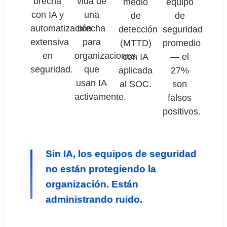
brecha
vida de
medio
equipo
con IA y
una
de
de
automatización
brecha
detección
seguridad
extensiva
para
(MTTD)
promedio
en
organizaciones
con IA
— el
seguridad.
que
aplicada
27%
usan IA
al SOC.
son
activamente.
falsos
positivos.
Sin IA, los equipos de seguridad
no están protegiendo la
organización. Están
administrando ruido.