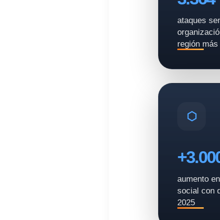
ataques se
organizaci
región más
+3.0
aumento en 
social con 
2025