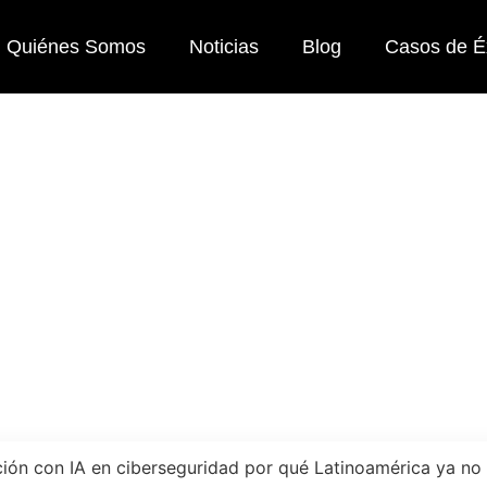
Quiénes Somos
Noticias
Blog
Casos de É
zación con IA en cibersegur
atinoamérica ya no puede e
mayo 25, 2026
2:43 pm