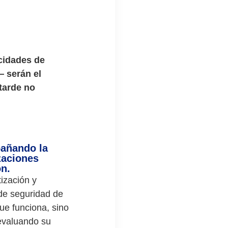
acidades de
— serán el
tarde no
añando la
zaciones
ón.
ización y
 de seguridad de
ue funciona, sino
 evaluando su