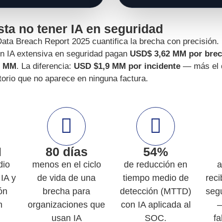
ta no tener IA en seguridad
ata Breach
Report
2025 cuantifica la brecha con precisión.
n IA extensiva en seguridad pagan
USD$ 3,62 MM por bre
2 MM
. La diferencia:
USD $
1,9 MM por incidente
— más el d
torio que no aparece en ninguna factura.
M
80 días
54%
dio
menos en el ciclo
de reducción en
a
IA y
de vida de una
tiempo medio de
rec
ón
brecha para
detección (MTTD)
seg
n
organizaciones que
con IA aplicada al
—
usan IA
SOC.
fa