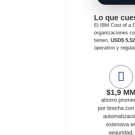
Lo que cues
El IBM Cost
of
a D
organizaciones co
tienen,
USD$
5,5
operativo y regula
$1,9 M
ahorro prome
por brecha con 
automatizaci
extensiva e
seguridad.