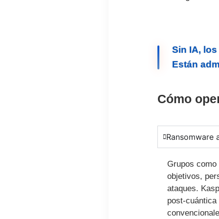
Sin IA, lo
Están admi
Cómo oper
Ransomware a
Grupos como Qi
objetivos, per
ataques. Kasp
post-cuántica
convencionale