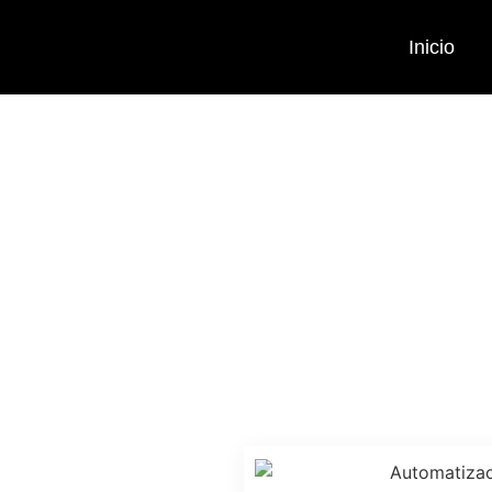
Inicio
Automati
qué L