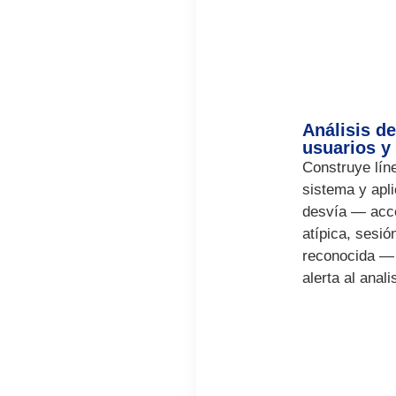
Análisis d
usuarios y
Construye lín
sistema y apl
desvía — acce
atípica, sesi
reconocida — 
alerta al anali