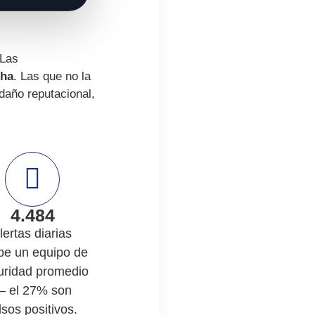
 Las
cha
. Las que no la
año reputacional,
4.484
lertas diarias
ibe un equipo de
uridad promedio
 el 27% son
lsos positivos.