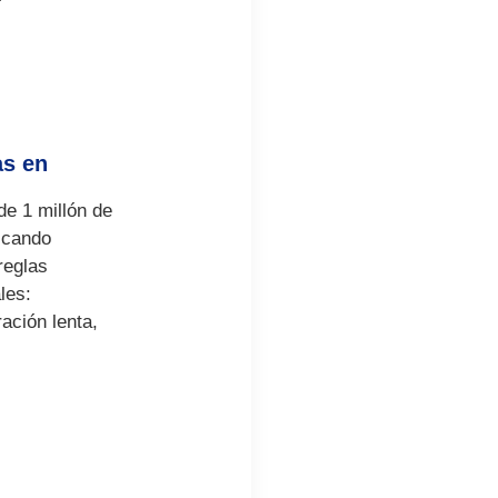
as en
e 1 millón de
ficando
reglas
les:
ración lenta,