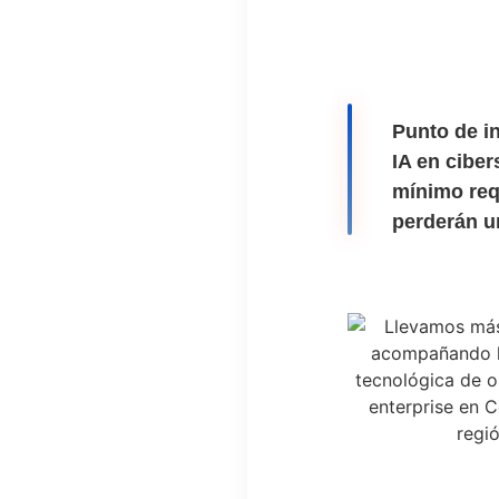
Punto de i
IA en ciber
mínimo req
perderán u