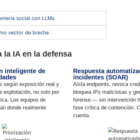
eniería social con LLMs
mo vector de brecha
a la IA en la defensa
n inteligente de
Respuesta automatiza
idades
incidentes (SOAR)
s
según exposición real y
Aísla
endpoints
, revoca cred
e explotación, no solo por
bloquea
IPs
maliciosas y ge
rica. Los equipos de
forense — sin intervención 
úan donde realmente
fase crítica de contención. 
cuenta.