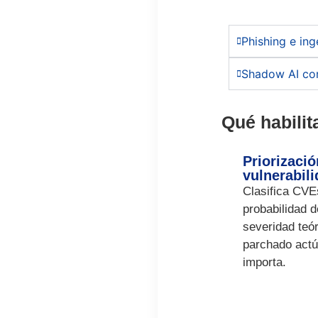
Phishing e ing
Shadow AI co
Qué habilit
Priorizació
vulnerabil
Clasifica
CVE
probabilidad d
severidad teó
parchado act
importa.