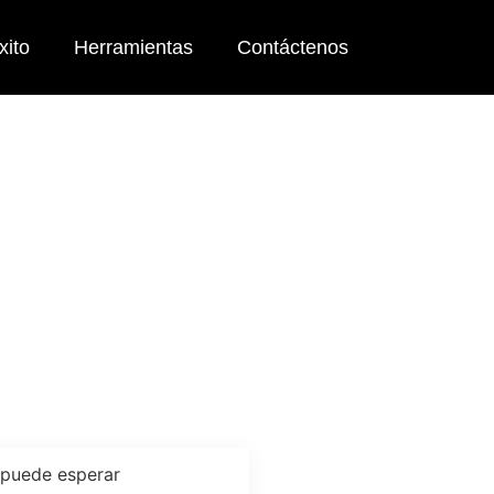
xito
Herramientas
Contáctenos
idad: por
sperar