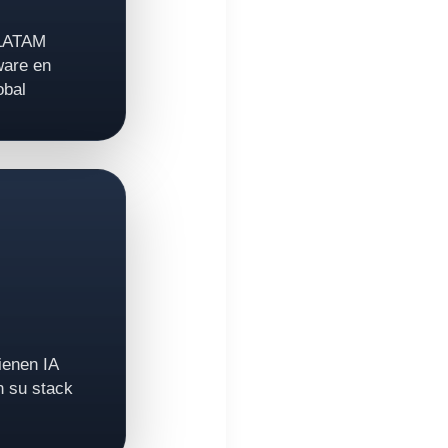
 LATAM
ware en
obal
ienen IA
n su stack